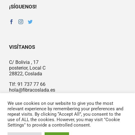
¡SÍGUENOS!
VISÍTANOS
C/ Bolivia , 17
posterior, Local C
28822, Coslada
Tlf:
91 737 77 66
hola@fibracoslada.es
We use cookies on our website to give you the most
relevant experience by remembering your preferences and
repeat visits. By clicking “Accept All”, you consent to the
use of ALL the cookies. However, you may visit "Cookie
© Copyright 2021, Fibra Coslada |
WEB
|
Política de privacidad
|
Diseñado por MADRID MUCHO GUSTO
Settings" to provide a controlled consent.